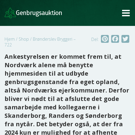
Tog
Pinterest
Faceb
Tw
Hjem
/
Shop
/
Brønderslev Bryggeri –
Del:
722
Ankestyrelsen er kommet frem til, at
Nordværk alene må benytte
hjemmesiden til at udbyde
genbrugsgenstande fra eget opland,
altså Nordværks ejerkommuner. Derfor
bliver vi nødt til at afslutte det gode
samarbejde med kollegaerne i
Skanderborg, Randers og Sønderborg
fra nytår. Det betyder også, at der fra
2024 kun er mulighed for at afhente