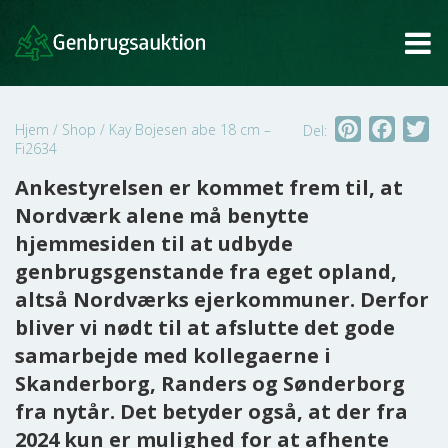
Tog
Pinterest
Faceb
Tw
Hjem
/
Shop
/
Kay Bojesen abe 18 cm –
Del:
Fi2634
Ankestyrelsen er kommet frem til, at
Nordværk alene må benytte
hjemmesiden til at udbyde
genbrugsgenstande fra eget opland,
altså Nordværks ejerkommuner. Derfor
bliver vi nødt til at afslutte det gode
samarbejde med kollegaerne i
Skanderborg, Randers og Sønderborg
fra nytår. Det betyder også, at der fra
2024 kun er mulighed for at afhente