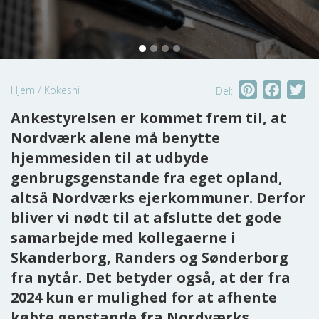
Pinterest
Faceb
Tw
Hjem
/
Kokeshi
Del:
Ankestyrelsen er kommet frem til, at
Nordværk alene må benytte
hjemmesiden til at udbyde
genbrugsgenstande fra eget opland,
altså Nordværks ejerkommuner. Derfor
bliver vi nødt til at afslutte det gode
samarbejde med kollegaerne i
Skanderborg, Randers og Sønderborg
fra nytår. Det betyder også, at der fra
2024 kun er mulighed for at afhente
købte genstande fra Nordværks