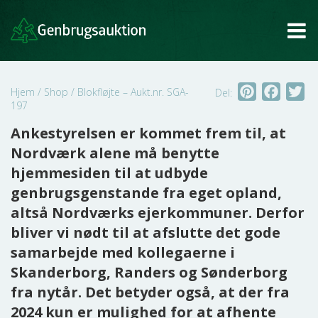
Tog
Pinterest
Faceb
Tw
Hjem
/
Shop
/
Blokfløjte – Aukt.nr. SGA-
Del:
197
Ankestyrelsen er kommet frem til, at
Nordværk alene må benytte
hjemmesiden til at udbyde
genbrugsgenstande fra eget opland,
altså Nordværks ejerkommuner. Derfor
bliver vi nødt til at afslutte det gode
samarbejde med kollegaerne i
Skanderborg, Randers og Sønderborg
fra nytår. Det betyder også, at der fra
2024 kun er mulighed for at afhente