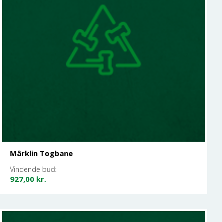
Mârklin Togbane
Vindende bud:
927,00
kr.