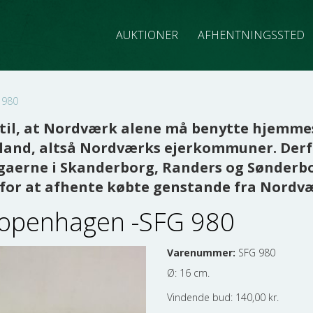
AUKTIONER
AFHENTNINGSSTED
 980
il, at Nordværk alene må benytte hjemmes
and, altså Nordværks ejerkommuner. Derfor 
aerne i Skanderborg, Randers og Sønderbor
d for at afhente købte genstande fra Nordv
Copenhagen -SFG 980
Varenummer:
SFG 980
Ø: 16 cm.
Vindende bud:
140,00
kr.