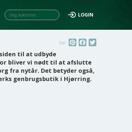
Search
LOGIN
for:
Pinterest
Facebook
Twitter
Del:
iden til at udbyde
bliver vi nødt til at afslutte
g fra nytår. Det betyder også,
ærks genbrugsbutik i Hjørring.