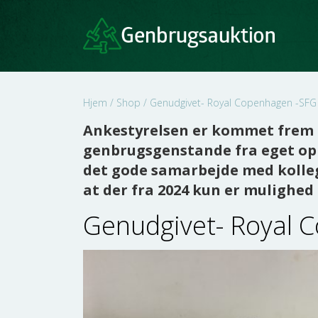
Hjem
/
Shop
/
Genudgivet- Royal Copenhagen -SFG
Ankestyrelsen er kommet frem t
genbrugsgenstande fra eget opl
det gode samarbejde med kolleg
at der fra 2024 kun er mulighe
Genudgivet- Royal 