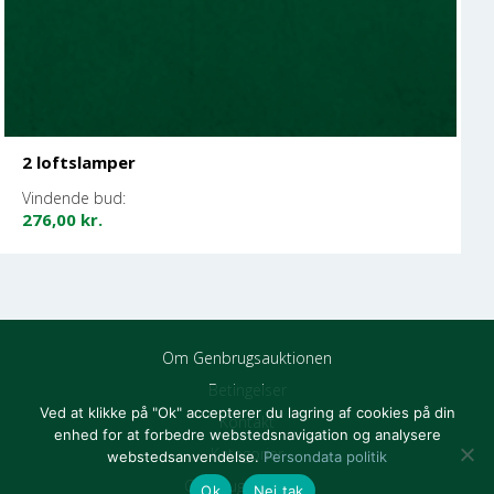
2 loftslamper
Vindende bud:
276,00
kr.
Om Genbrugsauktionen
Betingelser
Ved at klikke på "Ok" accepterer du lagring af cookies på din
Kontakt
enhed for at forbedre webstedsnavigation og analysere
Kategorier
webstedsanvendelse.
Persondata politik
Genbrugsbutikker
Ok
Nej tak