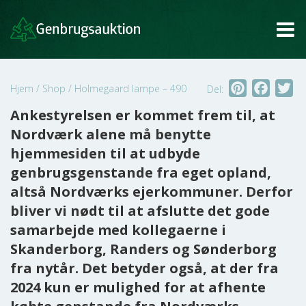
Tog
Pinterest
Faceb
Tw
Hjem
/
Shop
/
Holmegaard lampe – 490
Del:
Ankestyrelsen er kommet frem til, at
Nordværk alene må benytte
hjemmesiden til at udbyde
genbrugsgenstande fra eget opland,
altså Nordværks ejerkommuner. Derfor
bliver vi nødt til at afslutte det gode
samarbejde med kollegaerne i
Skanderborg, Randers og Sønderborg
fra nytår. Det betyder også, at der fra
2024 kun er mulighed for at afhente