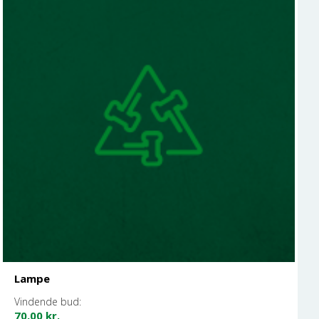
Lampe
Vindende bud:
70,00
kr.