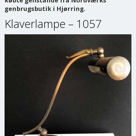
købte genstande fra Nordværks
genbrugsbutik i Hjørring.
Klaverlampe – 1057