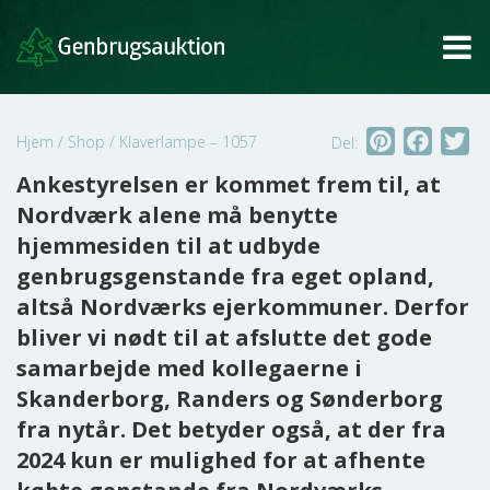
Tog
Pinterest
Faceb
Tw
Hjem
/
Shop
/
Klaverlampe – 1057
Del:
Ankestyrelsen er kommet frem til, at
Nordværk alene må benytte
hjemmesiden til at udbyde
genbrugsgenstande fra eget opland,
altså Nordværks ejerkommuner. Derfor
bliver vi nødt til at afslutte det gode
samarbejde med kollegaerne i
Skanderborg, Randers og Sønderborg
fra nytår. Det betyder også, at der fra
2024 kun er mulighed for at afhente