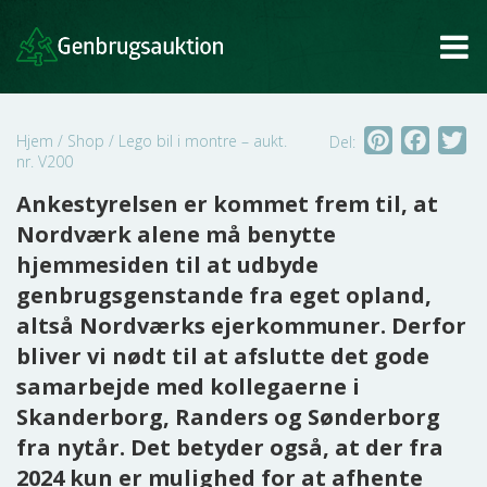
Tog
Pinterest
Faceb
Tw
Hjem
/
Shop
/
Lego bil i montre – aukt.
Del:
nr. V200
Ankestyrelsen er kommet frem til, at
Nordværk alene må benytte
hjemmesiden til at udbyde
genbrugsgenstande fra eget opland,
altså Nordværks ejerkommuner. Derfor
bliver vi nødt til at afslutte det gode
samarbejde med kollegaerne i
Skanderborg, Randers og Sønderborg
fra nytår. Det betyder også, at der fra
2024 kun er mulighed for at afhente